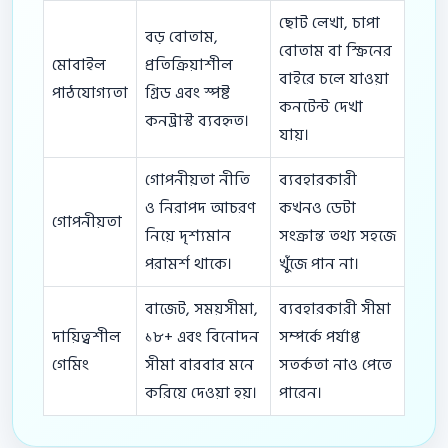
ছোট লেখা, চাপা
বড় বোতাম,
বোতাম বা স্ক্রিনের
মোবাইল
প্রতিক্রিয়াশীল
বাইরে চলে যাওয়া
পাঠযোগ্যতা
গ্রিড এবং স্পষ্ট
কনটেন্ট দেখা
কনট্রাস্ট ব্যবহৃত।
যায়।
গোপনীয়তা নীতি
ব্যবহারকারী
ও নিরাপদ আচরণ
কখনও ডেটা
গোপনীয়তা
নিয়ে দৃশ্যমান
সংক্রান্ত তথ্য সহজে
পরামর্শ থাকে।
খুঁজে পান না।
বাজেট, সময়সীমা,
ব্যবহারকারী সীমা
দায়িত্বশীল
১৮+ এবং বিনোদন
সম্পর্কে পর্যাপ্ত
গেমিং
সীমা বারবার মনে
সতর্কতা নাও পেতে
করিয়ে দেওয়া হয়।
পারেন।