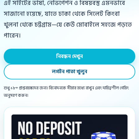
এই সাইটের ভাষা, নেভিগেশন ও বিষয়বস্তু এমনভাবে
সাজানো হয়েছে, যাতে ঢাকা থেকে সিলেট কিংবা
খুলনা থেকে চট্টগ্রাম—যে কেউ মোবাইলে সহজে পড়তে
পারেন।
নিবন্ধন দেখুন
লগইন পাতা খুলুন
শুধু ১৮+ প্রাপ্তবয়স্কদের জন্য। বিনোদনকে সীমার মধ্যে রাখুন এবং দায়িত্বশীল গেমিং
অনুসরণ করুন।