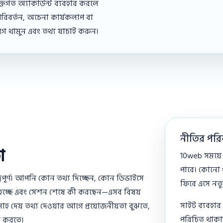
্তিগত অ্যাকাউন্ট ব্যবহার করলে
িবর্তন, অচেনা কার্যকলাপ বা
আগে থামুন এবং তথ্য যাচাই করুন।
নীতির পরিব
া
10web সময়ে
পারে। কোনো প
ত্বপূর্ণ। আপনি কোন তথ্য দিচ্ছেন, কোন ডিভাইসে
ফিরে এসে নতু
 হচ্ছে এবং সেশন শেষে কী করছেন—এসব বিষয়
সাইট ব্যবহার
হ দেয় তথ্য দেওয়ার আগে প্রয়োজনীয়তা বুঝতে,
পরিচিত থাকার
ই করতে।