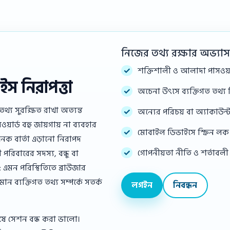
নিজের তথ্য রক্ষার অভ্যাস
শক্তিশালী ও আলাদা পাসওয়া
ইস নিরাপত্তা
অচেনা উৎসে ব্যক্তিগত তথ্য
্য সুরক্ষিত রাখা অত্যন্ত
অন্যের পরিচয় বা অ্যাকাউন্
সওয়ার্ড বহু জায়গায় না ব্যবহার
মোবাইল ডিভাইসে স্ক্রিন লক
নক বার্তা এড়ানো নিরাপদ
গোপনীয়তা নীতি ও শর্তাবলী 
িবারের সদস্য, বন্ধু বা
 এমন পরিস্থিতিতে ব্রাউজার
মান ব্যক্তিগত তথ্য সম্পর্কে সতর্ক
লগইন
নিবন্ধন
ে সেশন বন্ধ করা ভালো।