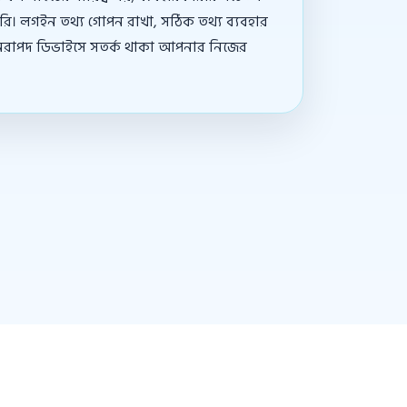
। লগইন তথ্য গোপন রাখা, সঠিক তথ্য ব্যবহার
রাপদ ডিভাইসে সতর্ক থাকা আপনার নিজের