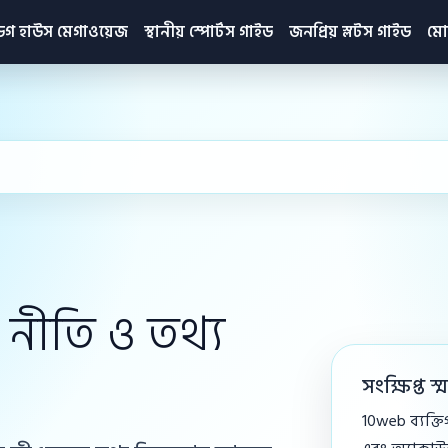
ডগ হাউস মেগাওয়েজ
স্থানীয় স্পোর্টস গাইড
জনপ্রিয় স্লটস গাইড
মো
নীতি ও তথ্য
সংক্ষিপ্ত স
10web ব্যক্তি