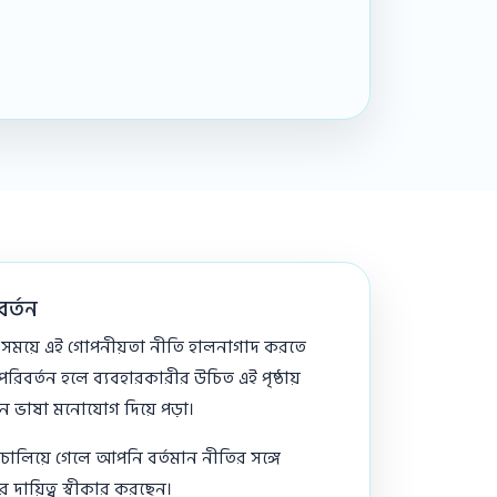
র্তন
 সময়ে এই গোপনীয়তা নীতি হালনাগাদ করতে
রিবর্তন হলে ব্যবহারকারীর উচিত এই পৃষ্ঠায়
ন ভাষা মনোযোগ দিয়ে পড়া।
 চালিয়ে গেলে আপনি বর্তমান নীতির সঙ্গে
 দায়িত্ব স্বীকার করছেন।