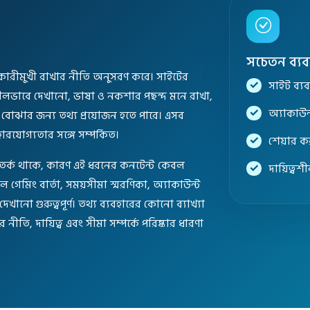
সচেতন ব্যব
ারকারীমুখী রাখার নীতি অনুসরণ করে। সাইটের
সাইট ব্য
িশীলভাবে দেখানো, ভাষা ও নকশার পছন্দ মনে রাখা,
অ্যাকাউন
া বোঝার জন্য তথ্য প্রয়োজন হতে পারে। এসব
ারযোগ্যতার সঙ্গে সম্পর্কিত।
শেয়ার 
ত সতর্ক থাকে, কারণ এই ধরনের কনটেন্ট কেবল
দায়িত্বশ
শীল গেমিং বার্তা, সময়সীমা স্মরণিকা, অ্যাকাউন্ট
খানো গুরুত্বপূর্ণ। তথ্য ব্যবহারের কোনো ব্যাখ্যা
 নীতি, দায়িত্ব এবং সীমা সম্পর্কে পরিষ্কার ধারণা