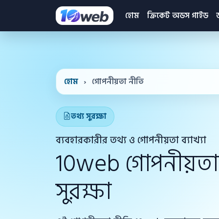
হোম
ক্রিকেট অডস গাইড
হোম
›
গোপনীয়তা নীতি
তথ্য সুরক্ষা
ব্যবহারকারীর তথ্য ও গোপনীয়তা ব্যাখ্যা
10web গোপনীয়তা 
সুরক্ষা