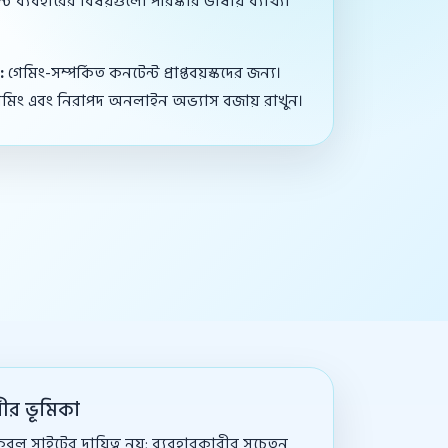
ট ব্যবহারের বিষয়গুলো পরিষ্কার ভাষায় ব্যাখ্যা
:
গেমিং-সম্পর্কিত কনটেন্ট প্রাপ্তবয়স্কদের জন্য।
গেমিং এবং নিরাপদ অনলাইন অভ্যাস বজায় রাখুন।
রীর ভূমিকা
বল সাইটের দায়িত্ব নয়; ব্যবহারকারীর সচেতন