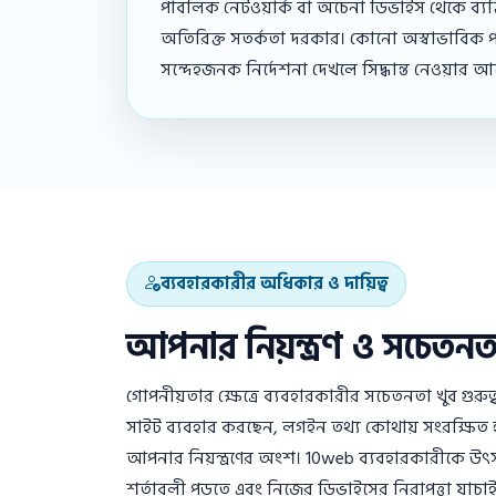
পাবলিক নেটওয়ার্ক বা অচেনা ডিভাইস থেকে ব্যক
অতিরিক্ত সতর্কতা দরকার। কোনো অস্বাভাবিক পর
সন্দেহজনক নির্দেশনা দেখলে সিদ্ধান্ত নেওয়ার 
ব্যবহারকারীর অধিকার ও দায়িত্ব
আপনার নিয়ন্ত্রণ ও সচেতনত
গোপনীয়তার ক্ষেত্রে ব্যবহারকারীর সচেতনতা খুব গুরু
সাইট ব্যবহার করছেন, লগইন তথ্য কোথায় সংরক্ষিত
আপনার নিয়ন্ত্রণের অংশ। 10web ব্যবহারকারীকে উৎসা
শর্তাবলী পড়তে এবং নিজের ডিভাইসের নিরাপত্তা যাচা