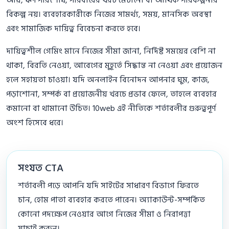
আয়, ঋণ পরিশোধ, পরিবারের খরচ মেটানো বা আর্থিক পরিকল্পনার
বিকল্প নয়। ব্যবহারকারীকে নিজের সামর্থ্য, সময়, মানসিক অবস্থা
এবং সামাজিক দায়িত্ব বিবেচনা করতে হবে।
দায়িত্বশীল গেমিং মানে নিজের সীমা জানা, নির্দিষ্ট সময়ের বেশি না
থাকা, বিরতি নেওয়া, আবেগের মুহূর্তে সিদ্ধান্ত না নেওয়া এবং প্রয়োজন
হলে সহায়তা চাওয়া। যদি অনলাইন বিনোদন আপনার ঘুম, কাজ,
পড়াশোনা, সম্পর্ক বা প্রয়োজনীয় খরচে প্রভাব ফেলে, তাহলে ব্যবহার
কমানো বা থামানো উচিত। 10web এই নীতিকে শর্তাবলীর গুরুত্বপূর্ণ
অংশ হিসেবে ধরে।
সংযত CTA
শর্তাবলী পড়ে আপনি যদি সাইটের সাধারণ বিভাগে ফিরতে
চান, হোম পাতা ব্যবহার করতে পারেন। অ্যাকাউন্ট-সম্পর্কিত
কোনো পদক্ষেপ নেওয়ার আগে নিজের সীমা ও নিরাপত্তা
যাচাই করুন।