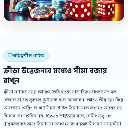
দায়িত্বশীল গেমিং
ক্রীড়া উত্তেজনার মধ্যেও সীমা বজায়
রাখুন
ক্রীড়া ম্যাচের সময় আবেগ তৈরি হওয়া স্বাভাবিক। বাংলাদেশ দল
খেললে বা বড় ফুটবল টুর্নামেন্ট হলে আলোচনা আরও তীব্র হয়। কিন্তু
অনলাইন গেমিং বা ক্যাসিনো-স্টাইল বিনোদনকে কখনও আয়ের পথ
হিসেবে দেখা উচিত নয়। 10web স্পষ্টভাবে বলে, গেমিং শুধু ১৮+
প্রাপ্তবয়স্কদের জন্য বিনোদন। আগে থেকে বাজেট নির্ধারণ, সময়সীমা