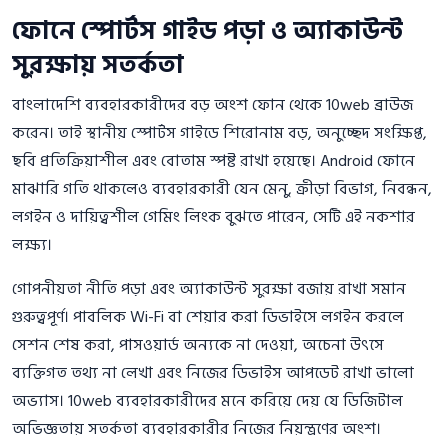
ফোনে স্পোর্টস গাইড পড়া ও অ্যাকাউন্ট
সুরক্ষায় সতর্কতা
বাংলাদেশি ব্যবহারকারীদের বড় অংশ ফোন থেকে 10web ব্রাউজ
করেন। তাই স্থানীয় স্পোর্টস গাইডে শিরোনাম বড়, অনুচ্ছেদ সংক্ষিপ্ত,
ছবি প্রতিক্রিয়াশীল এবং বোতাম স্পষ্ট রাখা হয়েছে। Android ফোনে
মাঝারি গতি থাকলেও ব্যবহারকারী যেন মেনু, ক্রীড়া বিভাগ, নিবন্ধন,
লগইন ও দায়িত্বশীল গেমিং লিংক বুঝতে পারেন, সেটি এই নকশার
লক্ষ্য।
গোপনীয়তা নীতি পড়া এবং অ্যাকাউন্ট সুরক্ষা বজায় রাখা সমান
গুরুত্বপূর্ণ। পাবলিক Wi-Fi বা শেয়ার করা ডিভাইসে লগইন করলে
সেশন শেষ করা, পাসওয়ার্ড অন্যকে না দেওয়া, অচেনা উৎসে
ব্যক্তিগত তথ্য না লেখা এবং নিজের ডিভাইস আপডেট রাখা ভালো
অভ্যাস। 10web ব্যবহারকারীদের মনে করিয়ে দেয় যে ডিজিটাল
অভিজ্ঞতায় সতর্কতা ব্যবহারকারীর নিজের নিয়ন্ত্রণের অংশ।