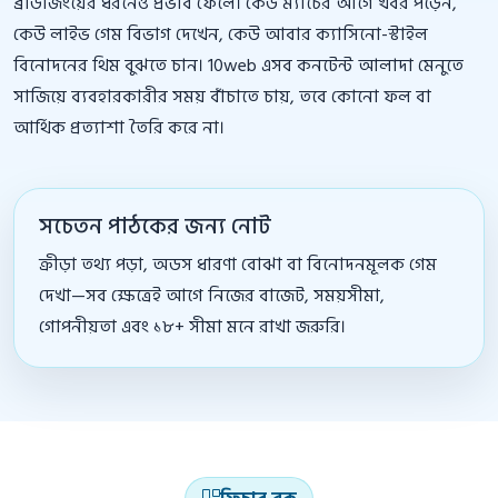
ব্রাউজিংয়ের ধরনেও প্রভাব ফেলে। কেউ ম্যাচের আগে খবর পড়েন,
কেউ লাইভ গেম বিভাগ দেখেন, কেউ আবার ক্যাসিনো-স্টাইল
বিনোদনের থিম বুঝতে চান। 10web এসব কনটেন্ট আলাদা মেনুতে
সাজিয়ে ব্যবহারকারীর সময় বাঁচাতে চায়, তবে কোনো ফল বা
আর্থিক প্রত্যাশা তৈরি করে না।
সচেতন পাঠকের জন্য নোট
ক্রীড়া তথ্য পড়া, অডস ধারণা বোঝা বা বিনোদনমূলক গেম
দেখা—সব ক্ষেত্রেই আগে নিজের বাজেট, সময়সীমা,
গোপনীয়তা এবং ১৮+ সীমা মনে রাখা জরুরি।