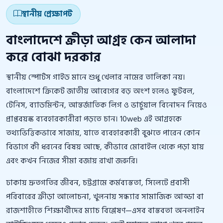
স্থানীয় প্রেক্ষাপট
বাংলাদেশে ক্রীড়া আগ্রহ কেন আলাদা
করে বোঝা দরকার
স্থানীয় স্পোর্টস গাইড মানে শুধু খেলার নামের তালিকা নয়।
বাংলাদেশে ক্রিকেট জাতীয় আবেগের বড় অংশ হলেও ফুটবল,
টেনিস, ব্যাডমিন্টন, আন্তর্জাতিক লিগ ও ভার্চুয়াল বিনোদন নিয়েও
প্রাপ্তবয়স্ক ব্যবহারকারীরা পড়তে চান। 10web এই আগ্রহকে
তথ্যভিত্তিকভাবে সাজায়, যাতে ব্যবহারকারী বুঝতে পারেন কোন
বিভাগে কী ধরনের বিষয় আছে, কীভাবে মোবাইল থেকে পড়া যায়
এবং কখন নিজের সীমা বজায় রাখা জরুরি।
ঢাকায় দ্রুতগতির জীবন, চট্টগ্রামে কর্মব্যস্ততা, সিলেটে প্রবাসী
পরিবারের ক্রীড়া আলোচনা, খুলনায় সন্ধ্যার সামাজিক আড্ডা বা
রাজশাহীতে শিক্ষার্থীদের ম্যাচ বিশ্লেষণ—এসব বাস্তবতা অনলাইন